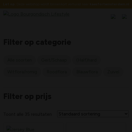
Let op:
Deze webshop wordt binnenkort verhuisd naar
kaasfortamsterdam.nl
Filter op categorie
Alle soorten
Geit/Schaap
(Half)hard
Witflora/romig
Roodflora
Blauwflora
Zuivel
Filter op prijs
Toont alle 35 resultaten