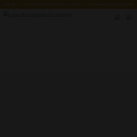
Let op:
Deze webshop wordt binnenkort verhuisd naar
kaasfortamsterdam.nl
GUILDE INTERNATIONALE DES
FROMAGERS