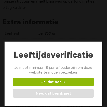
romige structuur en smelt bijna weg op de tong met een
pittig karakter.
Extra informatie
Eenheid
per 250 gr
Leeftijdsverificatie
Je moet minimaal 18 jaar of ouder zijn om deze
website te mogen bezoeken.
Meer leren
over kaas?
Ja, dat ben ik
Een prachtig en heerlijk product als ambachtelijk
Nee, dat ben ik niet
gemaakte kaas heeft zorg en aandacht nodig. Naast
het rijpen is kennisoverdracht aan professionals en
consumenten een van onze missies. Daarvoor