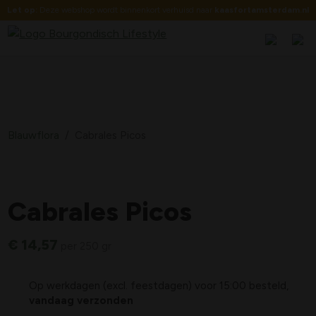
Let op:
Deze webshop wordt binnenkort verhuisd naar
kaasfortamsterdam.nl
Blauwflora
/
Cabrales Picos
Cabrales Picos
€
14,57
per 250 gr
Op werkdagen (excl. feestdagen) voor 15:00 besteld,
vandaag verzonden