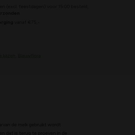
n (excl. feestdagen) voor 15:00 besteld,
erzonden
orging
vanaf €75,-
le kazen
,
Blauwflora
rvan de melk gebruikt wordt
en dat is terug te proeven in de