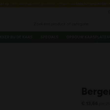
Let op:
Deze webshop wordt binnenkort verhuisd naar
kaasfortamsterdam.n
KKER BIJ DE KAAS
SPECIALS
OPBOUW KAASPLATEA
Berger
€
13,66
per 25