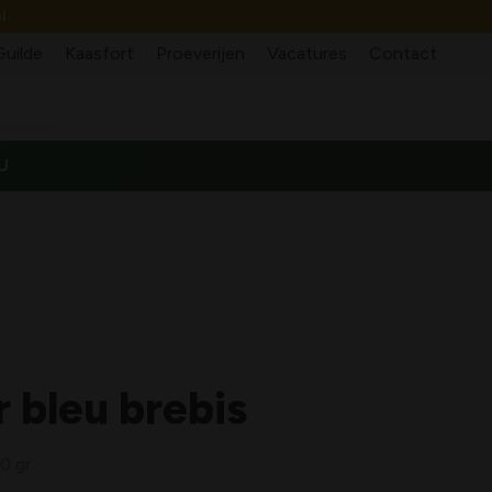
l
Guilde
Kaasfort
Proeverijen
Vacatures
Contact
U
 bleu brebis
0 gr