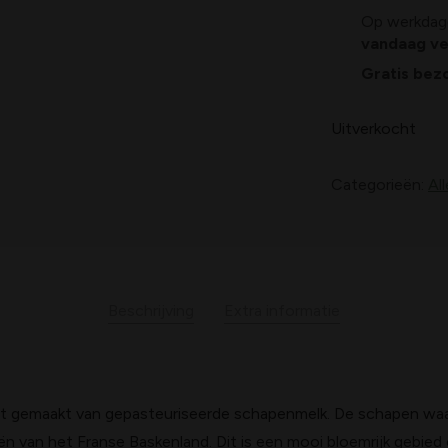
Op werkdage
vandaag v
Gratis bez
Uitverkocht
Categorieën:
Al
Beschrijving
Extra informatie
t gemaakt van gepasteuriseerde schapenmelk. De schapen waa
n van het Franse Baskenland. Dit is een mooi bloemrijk gebied 