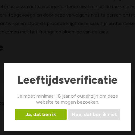
l (massa van net samengeklonterde eiwitten uit de melk die h
orti toegevoegd en door deze vervolgens niet te persen ontst
 ontwikkelen. Door dit procédé krijgt deze kaas zijn authentiek
enkomen met het fruitige en bloemige van de kaas.
e
Leeftijdsverificatie
Je moet minimaal 18 jaar of ouder zijn om deze
website te mogen bezoeken.
aas
Ja, dat ben ik
Nee, dat ben ik niet