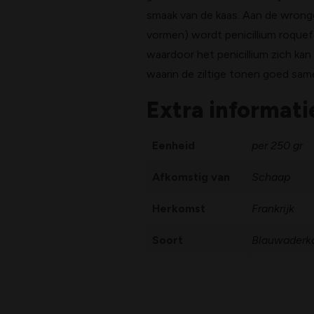
smaak van de kaas. Aan de wronge
vormen) wordt penicillium roquef
waardoor het penicillium zich kan
waarin de ziltige tonen goed sam
Extra informati
Eenheid
per 250 gr
Afkomstig van
Schaap
Herkomst
Frankrijk
Soort
Blauwaderk