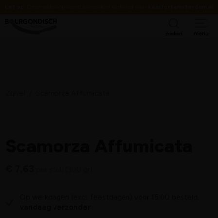
Let op:
Deze webshop wordt binnenkort verhuisd naar
kaasfortamsterdam.nl
Zuivel
/
Scamorza Affumicata
Scamorza Affumicata
€
7,63
per stuk (300 gr)
Op werkdagen (excl. feestdagen) voor 15:00 besteld,
vandaag verzonden