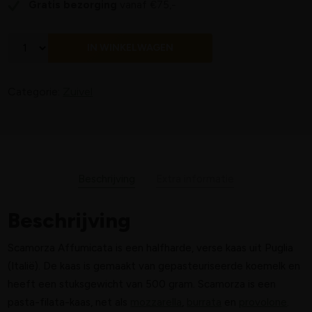
Gratis bezorging
vanaf €75,-
IN WINKELWAGEN
Categorie:
Zuivel
Beschrijving
Extra informatie
Beschrijving
Scamorza Affumicata is een halfharde, verse kaas uit Puglia
(Italië). De kaas is gemaakt van gepasteuriseerde koemelk en
heeft een stuksgewicht van 500 gram. Scamorza is een
pasta-filata-kaas, net als
mozzarella
,
burrata
en
provolone
.