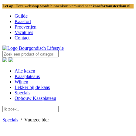
Let op:
Deze webshop wordt binnenkort verhuisd naar
kaasfortamsterdam.nl
Guilde
Kaasfort
Proeverijen
Vacatures
Contact
Alle kazen
Kaasplateaus
Wijnen
Lekker bij de kaas
Specials
Opbouw Kaasplateau
Specials
/
Vuurzee bier