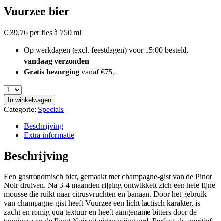
Vuurzee bier
€
39,76
per fles à 750 ml
Op werkdagen (excl. feestdagen) voor 15:00 besteld,
vandaag verzonden
Gratis bezorging
vanaf €75,-
In winkelwagen
Categorie:
Specials
Beschrijving
Extra informatie
Beschrijving
Een gastronomisch bier, gemaakt met champagne-gist van de Pinot
Noir druiven. Na 3-4 maanden rijping ontwikkelt zich een hele fijne
mousse die ruikt naar citrusvruchten en banaan. Door het gebruik
van champagne-gist heeft Vuurzee een licht lactisch karakter, is
zacht en romig qua textuur en heeft aangename bitters door de
tannines van de Pinot Noir uit eigen wijngaard. Perfect als aperitief