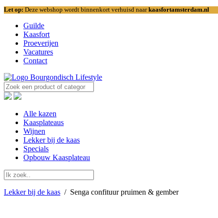
Let op:
Deze webshop wordt binnenkort verhuisd naar
kaasfortamsterdam.nl
Guilde
Kaasfort
Proeverijen
Vacatures
Contact
Alle kazen
Kaasplateaus
Wijnen
Lekker bij de kaas
Specials
Opbouw Kaasplateau
Lekker bij de kaas
/
Senga confituur pruimen & gember