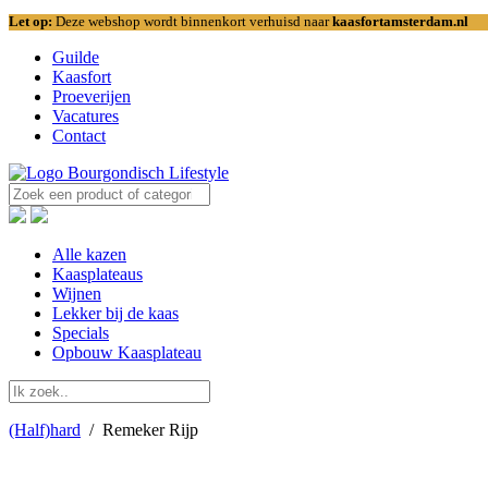
Let op:
Deze webshop wordt binnenkort verhuisd naar
kaasfortamsterdam.nl
Guilde
Kaasfort
Proeverijen
Vacatures
Contact
Alle kazen
Kaasplateaus
Wijnen
Lekker bij de kaas
Specials
Opbouw Kaasplateau
(Half)hard
/
Remeker Rijp