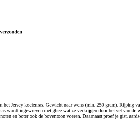
 verzonden
 het Jersey koeienras. Gewicht naar wens (min. 250 gram). Rijping v
as wordt ingewreven met ghee wat ze verkrijgen door het vet van de we
oten en boter ook de boventoon voeren. Daarnaast proef je gist, aards