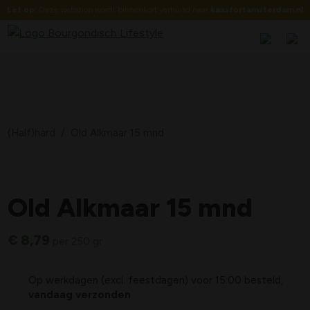
Let op:
Deze webshop wordt binnenkort verhuisd naar
kaasfortamsterdam.nl
(Half)hard
/
Old Alkmaar 15 mnd
Old Alkmaar 15 mnd
€
8,79
per 250 gr
Op werkdagen (excl. feestdagen) voor 15:00 besteld,
vandaag verzonden