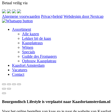
Betaal veilig via
Algemene voorwaarden
Privacybeleid
Webdesign door Nextcap
Assortiment
Alle kazen
Lekker bij de kaas
Kaasplateaus
Wijnen
Specials
Guilde des Fromagers
Opbouw Kaasplateau
Kaasfort Amsterdam
Vacatures
Contact
Bourgondisch Lifestyle is verplaatst naar Kaasfortamsterdam.nl
Voor het online bestellen van kaas ga je naar de website van Kaasfor