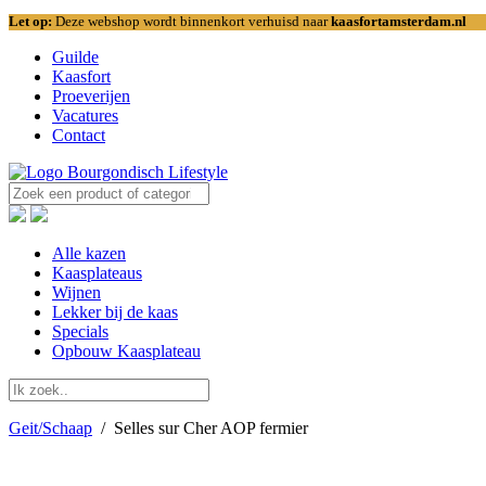
Let op:
Deze webshop wordt binnenkort verhuisd naar
kaasfortamsterdam.nl
Guilde
Kaasfort
Proeverijen
Vacatures
Contact
Alle kazen
Kaasplateaus
Wijnen
Lekker bij de kaas
Specials
Opbouw Kaasplateau
Geit/Schaap
/
Selles sur Cher AOP fermier