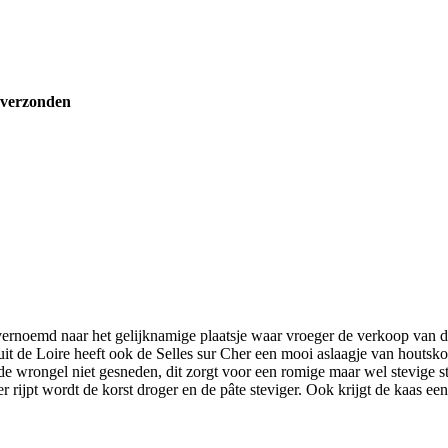
 verzonden
n vernoemd naar het gelijknamige plaatsje waar vroeger de verkoop van
it de Loire heeft ook de Selles sur Cher een mooi aslaagje van houtsko
t de wrongel niet gesneden, dit zorgt voor een romige maar wel stevige 
der rijpt wordt de korst droger en de pâte steviger. Ook krijgt de kaas e