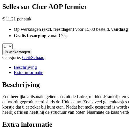
Selles sur Cher AOP fermier
€
11,21
per stuk
Op werkdagen (excl. feestdagen) voor 15:00 besteld,
vandaag
Gratis bezorging
vanaf €75,-
In winkelwagen
Categorie:
Geit/Schaap
Beschrijving
Extra informatie
Beschrijving
Een heerlijke artisanale geitenkaas uit de Loire, midden-Frankrijk e
en wordt geproduceerd sinds de 19de eeuw. Zoals veel geitenkaasjes u
korstje dat u er zeker bij kunt eten. Nadat het melk gestremd is word
heerlijk fris en heeft hij de structuur van boter. Naarmate de kaas ver
Extra informatie