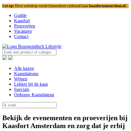
Let op:
Deze webshop wordt binnenkort verhuisd naar
kaasfortamsterdam.nl
Guilde
Kaasfort
Proeverijen
Vacatures
Contact
Alle kazen
Kaasplateaus
Wijnen
Lekker bij de kaas
Specials
Opbouw Kaasplateau
Bekijk de
evenementen en proeverijen
bij
Kaasfort Amsterdam en zorg dat je erbij