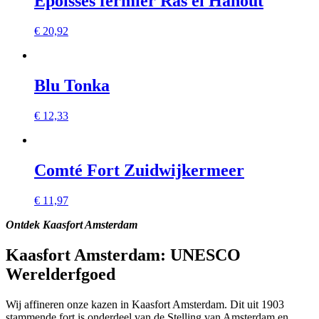
Epoisses fermier Ras el Hanout
€
20,92
Blu Tonka
€
12,33
Comté Fort Zuidwijkermeer
€
11,97
Ontdek Kaasfort Amsterdam
Kaasfort Amsterdam
: UNESCO
Werelderfgoed
Wij affineren onze kazen in Kaasfort Amsterdam. Dit uit 1903
stammende fort is onderdeel van de Stelling van Amsterdam en